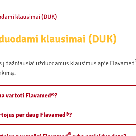
odami klausimai (DUK)
duodami klausimai (DUK)
s į dažniausiai užduodamus klausimus apie Flavamed
eikimą.
ima vartoti Flavamed®?
rtojus per daug Flavamed®?
®