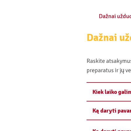
Dažnai uždu
Dažnai už
Raskite atsakymu
preparatus ir jų v
Kiek laiko gal
Ką daryti pava