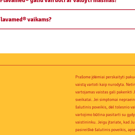
Flavamed® galiu vairuoti ar valdyti mašinas?
 Flavamed® vaikams?
Prašome įdėmiai perskaityti pakuo
vaistą vartoti kaip nurodyta. Net
vartojamas vaistas gali pakenkti 
sveikatai. Jei simptomai nepraein
šalutinis poveikis, dėl tolesnio va
vartojimo būtina pasitarti su gydy
vaistininku. Jeigu įtariate, kad J
pasireiškė šalutinis poveikis, apie 