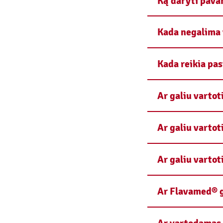
Ką daryti pava
Kada negalima 
Kada reikia pa
Ar galiu vartot
Ar galiu varto
Ar galiu varto
Ar Flavamed® g