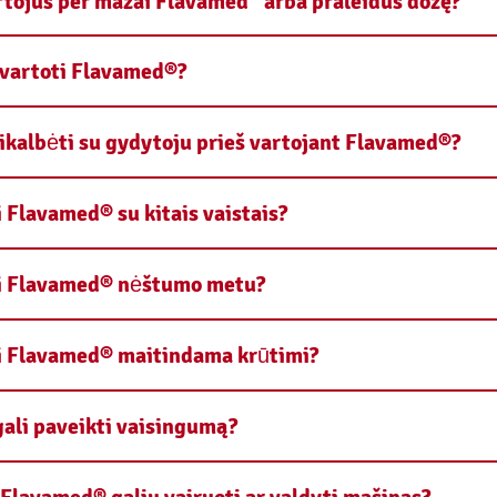
rtojus per mažai Flavamed
arba praleidus dozę?
vartoti Flavamed®?
sikalbėti su gydytoju prieš vartojant Flavamed®?
i Flavamed® su kitais vaistais?
ti Flavamed® nėštumo metu?
ti Flavamed® maitindama krūtimi?
ali paveikti vaisingumą?