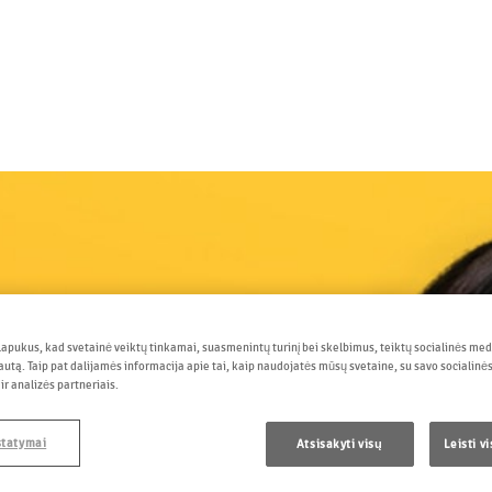
pukus, kad svetainė veiktų tinkamai, suasmenintų turinį bei skelbimus, teiktų socialinės medi
autą. Taip pat dalijamės informacija apie tai, kaip naudojatės mūsų svetaine, su savo socialinė
r analizės partneriais.
statymai
Atsisakyti visų
Leisti v