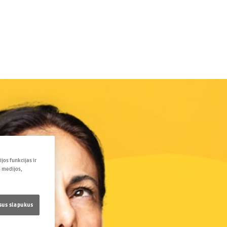
jos funkcijas ir
s medijos,
isus slapukus