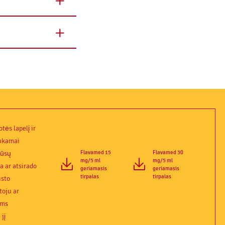
tės lapelį ir
inkamai
Flavamed 15
Flavamed 30
Jūsų
mg/5 ml
mg/5 ml
a ar atsirado
geriamasis
geriamasis
tirpalas
tirpalas
isto
toju ar
ums
jį