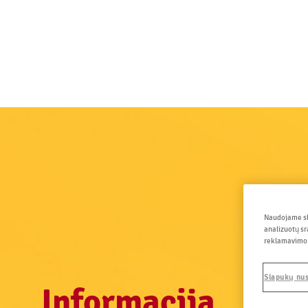
Pereiti
į
pagrindinį
turinį
Naudojame sla
analizuotų sr
reklamavimo i
Slapukų nu
Informacija